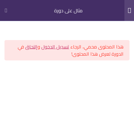
تسجيل الدخول
تسجيل كطالب جديد
مثال علي دورة
الرئيسية
الشروحات
تانية ثانوي
درس تجريبي
3
هذا المحتوى محمي، الرجاء
تسجيل الدخول
و
إلتحاق
في
الدورة لعرض هذا المحتوى!
للتواصل مع الدرس
01015660965
01222588035
الرئيسية
اولي ثانوي
تانية ثانوي
تالته ثانوي