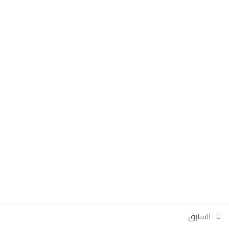
تسجيل الدخول
تسجيل كطالب جديد
السابق