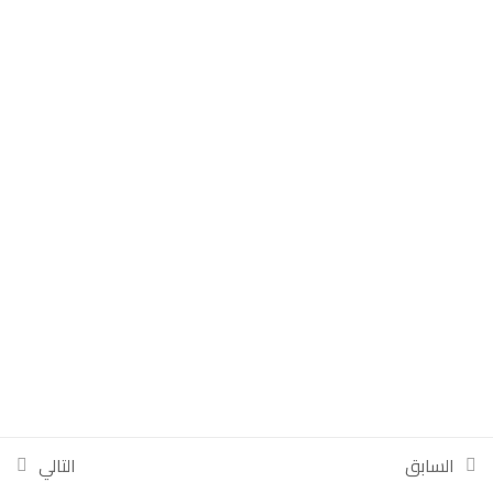
تسجيل الدخول
تسجيل كطالب جديد
المراجعة النهائية 3
59 دقيقة
ورق المراجعة الأخيرة
السابق
التالي