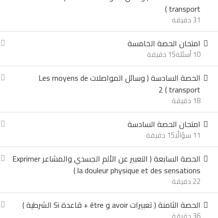
تانية ثانوي
transport )
تالته ثانوي
31 دقيقة
الرئيسية
اولي ثانوي
امتحان الحصة الخامسة
تانية ثانوي
10 أسئلة
15 دقيقة
تالته ثانوي
الحصة السادسة ( وسائل المواصلات Les moyens de
تسجيل الدخول
transport ) 2
تسجيل كطالب جديد
18 دقيقة
تسجيل الدخول
تسجيل كطالب جديد
امتحان الحصة السادسة
للتواصل مع الدرس
11 سؤالًا
15 دقيقة
01222588035
الحصة السابعة ( التعبير عن الألم الجسدي والمشاعر Exprimer
la douleur physique et des sensations )
01015660965
22 دقيقة
Telegram
Faceb
الحصة الثامنة ( تعبيرات avoir و être + قاعدة Si الشرطية )
36 دقيقة