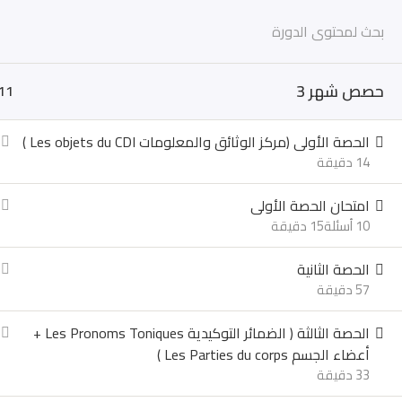
الرئيسية
اولي ثانوي
تانية ثانوي
تال
حصص شهر 3
11
الرئيسية
الشروحات
اولي ثانوي
الحصة الأولى (مركز الوثائق والمعلومات Les objets du CDI )
14 دقيقة
امتحان الحصة الأولى
للتواصل مع الدرس
10 أسئلة
15 دقيقة
01015660965
01222588035
الحصة الثانية
57 دقيقة
الحصة الثالثة ( الضمائر التوكيدية Les Pronoms Toniques +
أعضاء الجسم Les Parties du corps )
33 دقيقة