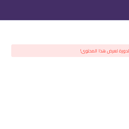
تسجيل الدخول
تسجيل كطالب جديد
دورة لعرض هذا المحتوى!
تانية ثانوي
تالته ثانوي
الب جديد