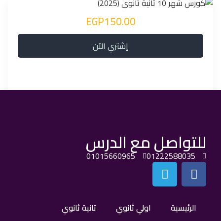
EGP150.00
إشتري الآن
للتواصل مع الدرس
01015660965
01222588035
الرئيسية
اولي ثانوي
تانية ثانوي