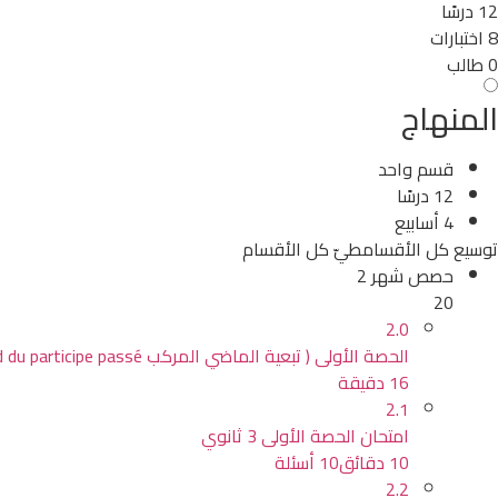
12 درسًا
8 اختبارات
0 طالب
المنهاج
قسم واحد
12 درسًا
4 أسابيع
توسيع كل الأقسام
طيّ كل الأقسام
حصص شهر 2
20
2.0
الحصة الأولى ( تبعية الماضي المركب L’accord du participe passé )
16 دقيقة
2.1
امتحان الحصة الأولى 3 ثانوي
10 دقائق
10 أسئلة
2.2