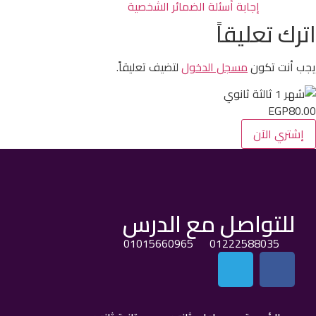
إجابة أسئلة الضمائر الشخصية
اترك تعليقاً
يجب أنت تكون
مسجل الدخول
لتضيف تعليقاً.
EGP80.00
إشتري الآن
للتواصل مع الدرس
01015660965
01222588035